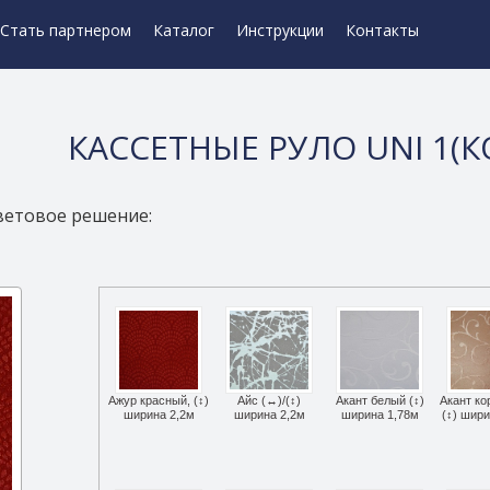
Стать партнером
Каталог
Инструкции
Контакты
КАССЕТНЫЕ РУЛО UNI 1(
ветовое решение:
Ажур красный, (↕)
Айс (↔)/(↕)
Акант белый (↕)
Акант к
ширина 2,2м
ширина 2,2м
ширина 1,78м
(↕) шир