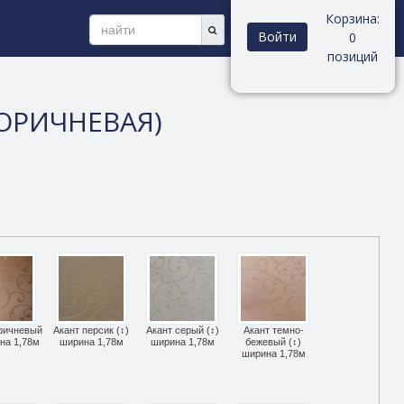
Корзина:
Войти
0
позиций
КОРИЧНЕВАЯ)
оричневый
Акант персик (↕)
Акант серый (↕)
Акант темно-
ина 1,78м
ширина 1,78м
ширина 1,78м
бежевый (↕)
ширина 1,78м