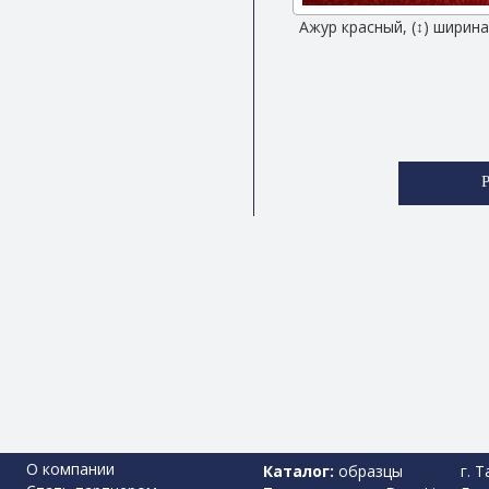
Ажур красный, (↕) ширина
О компании
Каталог:
образцы
г. 